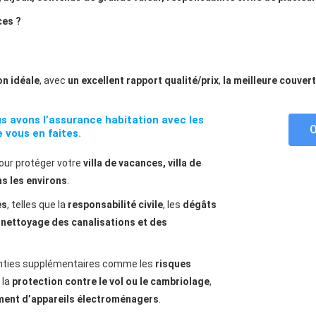
ces ?
on idéale
, avec
un excellent rapport qualité/prix
,
la meilleure couver
us avons l’assurance habitation avec les
O
 vous en faites.
our protéger votre
villa de vacances, villa de
s les environs
.
es
, telles que la
responsabilité civile
, les
dégâts
e
nettoyage des canalisations et des
anties supplémentaires comme les
risques
, la
protection contre le vol ou le cambriolage
,
ment d’appareils électroménagers
.