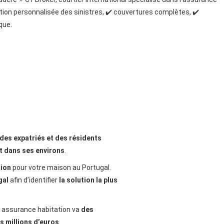
estion personnalisée des sinistres, ✔️ couvertures complètes, ✔️
que.
 des expatriés et des résidents
et dans ses environs
.
tion
pour votre maison au Portugal.
gal
afin d’identifier
la solution la plus
en assurance habitation va
des
rs millions d’euros
.