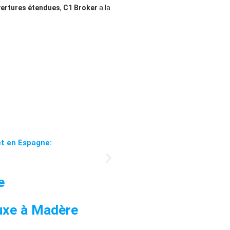
vertures étendues
,
C1 Broker
a la
.
et en Espagne:
e
Luxe à Madère