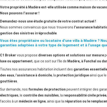
Votre propriété à Madère est-elle utilisée comme maison de vacan
Nous pouvons l’assurer !
Demandez-nous une étude gratuite de votre contrat actuel !
Nous sommes convaincus que nous trouverons
l’assurance habitati
gestion des sinistres irréprochable
.
Vous êtes propriétaire ou locataire d’une villa à Madère ? No
garanties adaptées à votre type de logement et à l’usage que
C1 Broker
vous propose
diverses options et solutions sur mesure
p
luxe ou appartement
, que ce soit sur l’île de
Madère, à Funchal ou dan
Toutes nos assurances habitation incluent des
garanties essentiell
des eaux
, l’
assistance à domicile
, la
protection juridique
ainsi que l
gouttières
.
Sur demande, nos
formules de protection
peuvent intégrer des gar
électriques
, le
contrôle des nuisibles
, la
responsabilité civile privée
l’accès à un
médecin en ligne
, ainsi que la
réparation ou le remplace