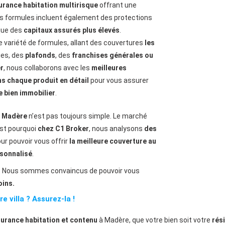
urance habitation multirisque
offrant une
ces formules incluent également des protections
que des
capitaux assurés plus élevés
.
variété de formules, allant des couvertures
les
ies, des
plafonds
, des
franchises générales ou
r
, nous collaborons avec les
meilleures
s chaque produit en détail
pour vous assurer
re bien immobilier
.
à Madère
n’est pas toujours simple. Le marché
est pourquoi
chez C1 Broker
, nous analysons
des
r pouvoir vous offrir
la meilleure couverture au
rsonnalisé
.
.
Nous sommes convaincus de pouvoir vous
oins.
 villa ? Assurez-la !
urance habitation et contenu
à Madère, que votre bien soit votre
rés