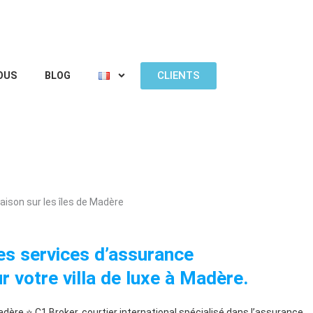
CLIENTS
OUS
BLOG
ison sur les îles de Madère
s services d’assurance
r votre villa de luxe à Madère.
dère ⭐ C1 Broker, courtier international spécialisé dans l’assurance