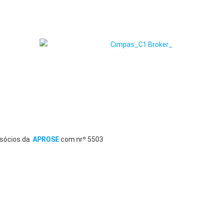
sócios da
APROSE
com nrº 5503