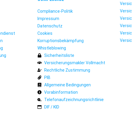
Versi
Versic
Compliance-Politik
Versic
Impressum
Versic
Datenschutz
Versic
endienst
Cookies
Versic
en
Korruptionsbekämpfung
ng
Whistleblowing
ung
Sicherheitsliste
Versicherungsmakler Vollmacht
Rechtliche Zustimmung
PIB
Allgemeine Bedingungen
Vorabinformation
Telefonaufzeichnungsrichtlinie
DIF / KID