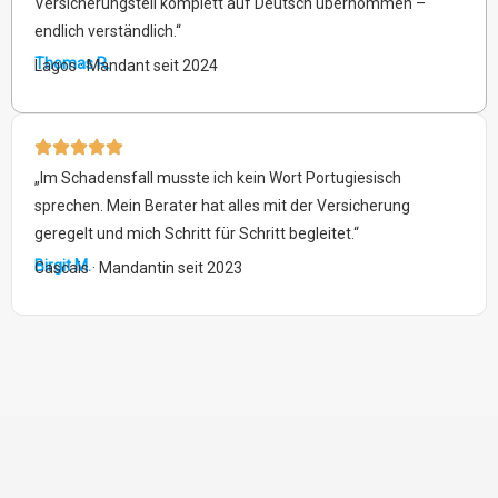
Versicherungsteil komplett auf Deutsch übernommen –
endlich verständlich.“
Thomas R.
Lagos · Mandant seit 2024
„Im Schadensfall musste ich kein Wort Portugiesisch
sprechen. Mein Berater hat alles mit der Versicherung
geregelt und mich Schritt für Schritt begleitet.“
Birgit M.
Cascais · Mandantin seit 2023