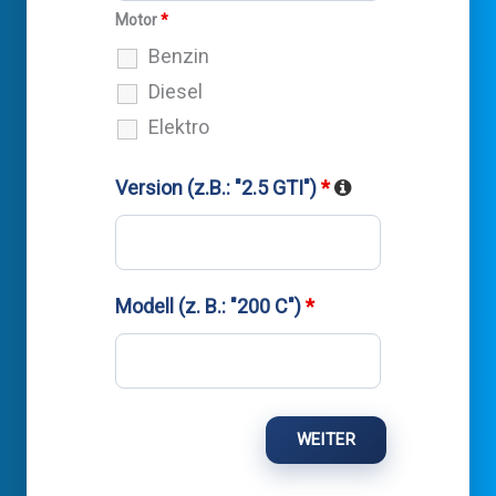
Motor
*
Benzin
Diesel
Elektro
Version (z.B.: "2.5 GTI")
*
Modell (z. B.: "200 C")
*