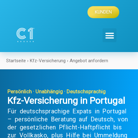
Zum
Inhalt
KUNDEN
springen
Startseite › Kfz-Versicherung › Angebot anfordern
Persönlich · Unabhängig · Deutschsprachig
Kfz-Versicherung in Portugal
Für deutschsprachige Expats in Portugal
– persönliche Beratung auf Deutsch, von
der gesetzlichen Pflicht-Haftpflicht bis
zur Vollkasko, plus Hilfe bei Ummeldung