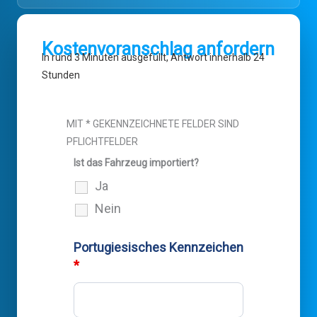
Kostenvoranschlag anfordern
In rund 3 Minuten ausgefüllt, Antwort innerhalb 24
Stunden
MIT * GEKENNZEICHNETE FELDER SIND
PFLICHTFELDER
Ist das Fahrzeug importiert?
Ja
Nein
Portugiesisches Kennzeichen
*