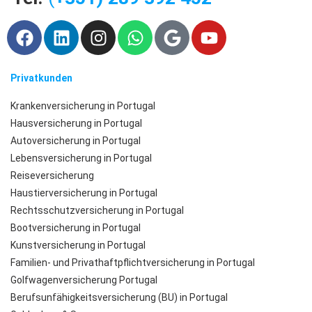
F
L
I
W
G
Y
a
i
n
h
o
o
c
n
s
a
o
u
e
k
t
t
g
t
Privatkunden
b
e
a
s
l
u
Krankenversicherung in Portugal
o
d
g
a
e
b
Hausversicherung in Portugal
o
i
r
p
e
Autoversicherung in Portugal
k
n
a
p
Lebensversicherung in Portugal
m
Reiseversicherung
Haustierversicherung in Portugal
Rechtsschutzversicherung in Portugal
Bootversicherung in Portugal
Kunstversicherung in Portugal
Familien- und Privathaftpflichtversicherung in Portugal
Golfwagenversicherung Portugal
Berufsunfähigkeitsversicherung (BU) in Portugal