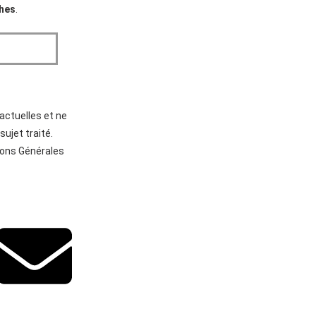
ches
.
actuelles et ne
ujet traité.
tions Générales