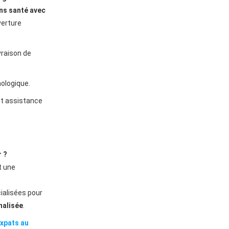
ns santé avec
verture
vraison de
hologique.
t assistance
 ?
t une
ialisées pour
nalisée
.
xpats au