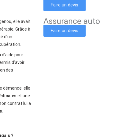
Faire un devis
Assurance auto
enou, elle avait
hérapie. Grâce à
Faire un devis
cié d’un
écupération.
n d’aide pour
permis d’avoir
ion des
e démence, elle
édicales
et une
son contrat lui a
e
.
ugais ?