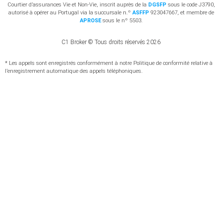
Courtier d’assurances Vie et Non-Vie, inscrit auprès de la
DGSFP
sous le code J3790,
autorisé à opérer au Portugal via la succursale n.º
ASFFP
923047667, et membre de
APROSE
sous le nº 5503.
C1 Broker © Tous droits réservés 2026
* Les appels sont enregistrés conformément à notre Politique de conformité relative à
l’enregistrement automatique des appels téléphoniques.