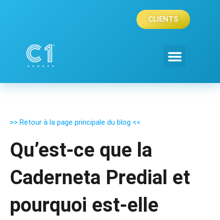
Aller
au
CLIENTS
contenu
ASSURANCE SANTÉ
FAIRE UN DEVIS
CONTACTEZ-NOUS
>> Retour à la page principale du blog <<
Qu’est-ce que la
Caderneta Predial et
pourquoi est-elle