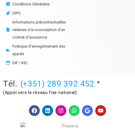
Conditions Générales
DIPS
Informations précontractuelles
relatives à la souscription d’un
contrat d’assurance
Politique d’enregistrement des
appels
DIF / KID
(+351) 289 392 452
Tél.
*
(Appel vers le réseau fixe national)
F
L
I
W
G
Y
a
i
n
h
o
o
c
n
s
a
o
u
e
k
t
t
g
t
b
e
a
s
l
u
o
d
g
a
e
b