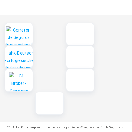
o
i
r
p
e
k
n
a
p
m
C1 Broker® – marque commerciale enregistrée de Wiseg Mediación de Seguros SL