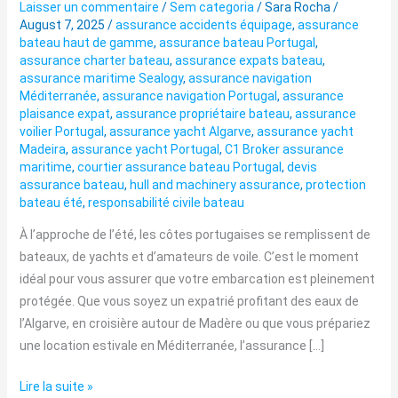
vous
Laisser un commentaire
/
Sem categoria
/
Sara Rocha
/
que
August 7, 2025
/
assurance accidents équipage
,
assurance
bateau haut de gamme
,
assurance bateau Portugal
,
votre
assurance charter bateau
,
assurance expats bateau
,
bateau
assurance maritime Sealogy
,
assurance navigation
est
Méditerranée
,
assurance navigation Portugal
,
assurance
bien
plaisance expat
,
assurance propriétaire bateau
,
assurance
voilier Portugal
,
assurance yacht Algarve
,
assurance yacht
assuré
Madeira
,
assurance yacht Portugal
,
C1 Broker assurance
au
maritime
,
courtier assurance bateau Portugal
,
devis
Portugal
assurance bateau
,
hull and machinery assurance
,
protection
bateau été
,
responsabilité civile bateau
À l’approche de l’été, les côtes portugaises se remplissent de
bateaux, de yachts et d’amateurs de voile. C’est le moment
idéal pour vous assurer que votre embarcation est pleinement
protégée. Que vous soyez un expatrié profitant des eaux de
l’Algarve, en croisière autour de Madère ou que vous prépariez
une location estivale en Méditerranée, l’assurance […]
Lire la suite »