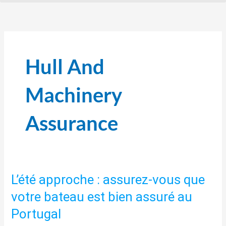
Hull And
Machinery
Assurance
L’été approche : assurez-vous que
L’été
approche
votre bateau est bien assuré au
:
Portugal
assurez-