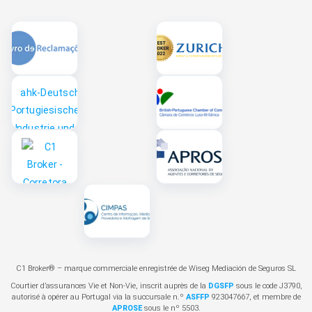
m
C1 Broker® – marque commerciale enregistrée de Wiseg Mediación de Seguros SL
Courtier d’assurances Vie et Non-Vie, inscrit auprès de la
DGSFP
sous le code J3790,
autorisé à opérer au Portugal via la succursale n.º
ASFFP
923047667, et membre de
APROSE
sous le nº 5503.