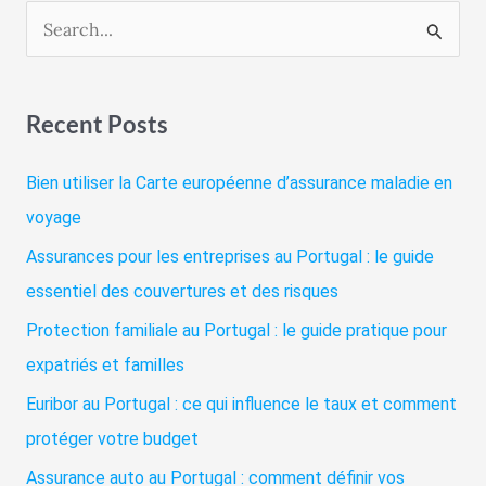
R
e
c
Recent Posts
h
e
Bien utiliser la Carte européenne d’assurance maladie en
r
voyage
c
Assurances pour les entreprises au Portugal : le guide
h
essentiel des couvertures et des risques
e
Protection familiale au Portugal : le guide pratique pour
r
expatriés et familles
Euribor au Portugal : ce qui influence le taux et comment
:
protéger votre budget
Assurance auto au Portugal : comment définir vos