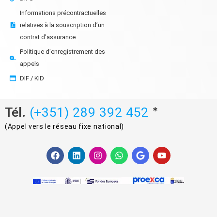
Informations précontractuelles
relatives à la souscription d’un
contrat d’assurance
Politique d’enregistrement des
appels
DIF / KID
Tél.
*
(+351) 289 392 452
(Appel vers le réseau fixe national)
F
L
I
W
G
Y
a
i
n
h
o
o
c
n
s
a
o
u
e
k
t
t
g
t
b
e
a
s
l
u
o
d
g
a
e
b
o
i
r
p
e
k
n
a
p