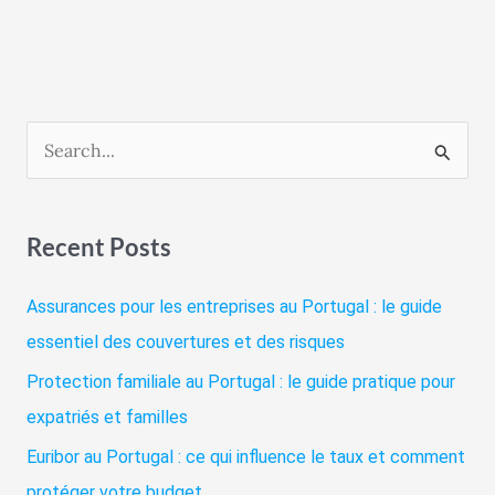
R
e
c
Recent Posts
h
e
Assurances pour les entreprises au Portugal : le guide
r
essentiel des couvertures et des risques
c
Protection familiale au Portugal : le guide pratique pour
h
expatriés et familles
e
Euribor au Portugal : ce qui influence le taux et comment
r
protéger votre budget