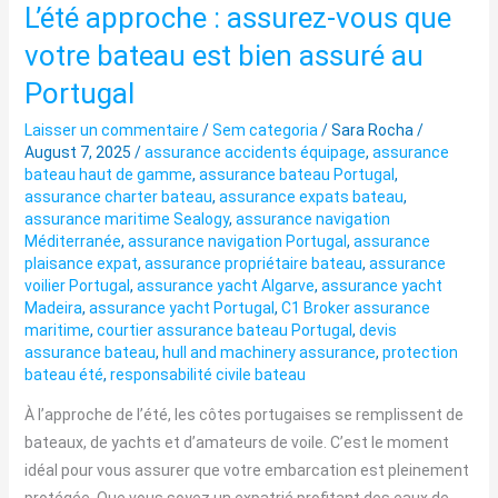
L’été approche : assurez-vous que
L’été
approche
votre bateau est bien assuré au
:
Portugal
assurez-
vous
Laisser un commentaire
/
Sem categoria
/
Sara Rocha
/
que
August 7, 2025
/
assurance accidents équipage
,
assurance
bateau haut de gamme
,
assurance bateau Portugal
,
votre
assurance charter bateau
,
assurance expats bateau
,
bateau
assurance maritime Sealogy
,
assurance navigation
est
Méditerranée
,
assurance navigation Portugal
,
assurance
bien
plaisance expat
,
assurance propriétaire bateau
,
assurance
voilier Portugal
,
assurance yacht Algarve
,
assurance yacht
assuré
Madeira
,
assurance yacht Portugal
,
C1 Broker assurance
au
maritime
,
courtier assurance bateau Portugal
,
devis
Portugal
assurance bateau
,
hull and machinery assurance
,
protection
bateau été
,
responsabilité civile bateau
À l’approche de l’été, les côtes portugaises se remplissent de
bateaux, de yachts et d’amateurs de voile. C’est le moment
idéal pour vous assurer que votre embarcation est pleinement
protégée. Que vous soyez un expatrié profitant des eaux de