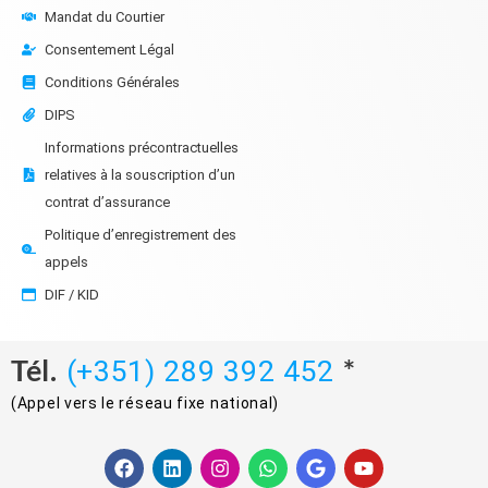
Mandat du Courtier
Consentement Légal
Conditions Générales
DIPS
Informations précontractuelles
relatives à la souscription d’un
contrat d’assurance
Politique d’enregistrement des
appels
DIF / KID
Tél.
*
(+351) 289 392 452
(Appel vers le réseau fixe national)
F
L
I
W
G
Y
a
i
n
h
o
o