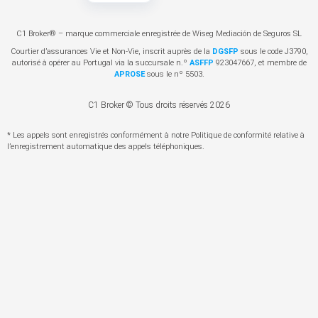
C1 Broker® – marque commerciale enregistrée de Wiseg Mediación de Seguros SL
Courtier d’assurances Vie et Non-Vie, inscrit auprès de la
DGSFP
sous le code J3790,
autorisé à opérer au Portugal via la succursale n.º
ASFFP
923047667, et membre de
APROSE
sous le nº 5503.
C1 Broker © Tous droits réservés 2026
* Les appels sont enregistrés conformément à notre Politique de conformité relative à
l’enregistrement automatique des appels téléphoniques.