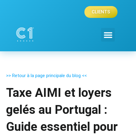
Aller
au
CLIENTS
contenu
>> Retour à la page principale du blog <<
Taxe AIMI et loyers
gelés au Portugal :
Guide essentiel pour