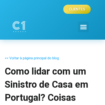
Skip
to
CLIENTES
content
<< Voltar à página principal do blog
Como lidar com um
Sinistro de Casa em
Portugal? Coisas