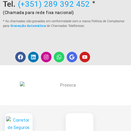
Tel.
*
(+351) 289 392 452
(Chamada para rede fixa nacional)
* As chamadas são gravadas em conformidade com a nossa Política de Compliance
para
Gravação Automática
de Chamadas Telefónicas.
F
L
I
W
G
Y
a
i
n
h
o
o
c
n
s
a
o
u
e
k
t
t
g
t
b
e
a
s
l
u
o
d
g
a
e
b
o
i
r
p
e
k
n
a
p
m