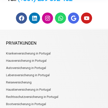
F
L
I
W
G
Y
a
i
n
h
o
o
c
n
s
a
o
u
e
k
t
t
g
t
b
e
a
s
l
u
o
d
g
a
e
b
PRIVATKUNDEN
o
i
r
p
e
k
n
a
p
Krankenversicherung in Portugal
m
Hausversicherung in Portugal
Autoversicherung in Portugal
Lebensversicherung in Portugal
Reiseversicherung
Haustierversicherung in Portugal
Rechtsschutzversicherung in Portugal
Bootversicherung in Portugal