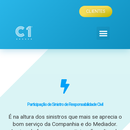
Skip
to
CLIENTES
content
ÁREA DE CLIENTE
SIMULAR SEGUROS
Participação de Sinistro de Responsabilidade Civil
É na altura dos sinistros que mais se aprecia o
bom serviço da Companhia e do Mediador.