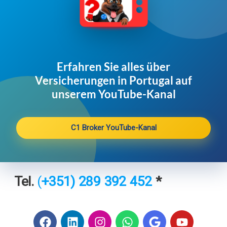
Erfahren Sie alles über
Versicherungen in Portugal auf
unserem YouTube-Kanal
C1 Broker YouTube-Kanal
Tel.
(
+351) 2
89 392 452
*
F
L
I
W
G
Y