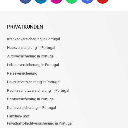
a
i
n
h
o
o
c
n
s
a
o
u
e
k
t
t
g
t
b
e
a
s
l
u
o
d
g
a
e
b
PRIVATKUNDEN
o
i
r
p
e
k
n
a
p
Krankenversicherung in Portugal
m
Hausversicherung in Portugal
Autoversicherung in Portugal
Lebensversicherung in Portugal
Reiseversicherung
Haustierversicherung in Portugal
Rechtsschutzversicherung in Portugal
Bootversicherung in Portugal
Kunstversicherung in Portugal
Familien- und
Privathaftpflichtversicherung in Portugal