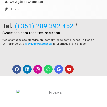
Gravação de Chamadas
DIF / KID
Tel.
*
(+351) 289 392 452
(Chamada para rede fixa nacional)
* As chamadas são gravadas em conformidade com a nossa Política de
Compliance para
Gravação Automática
de Chamadas Telefónicas.
F
L
I
W
G
Y
a
i
n
h
o
o
c
n
s
a
o
u
e
k
t
t
g
t
b
e
a
s
l
u
o
d
g
a
e
b
o
i
r
p
e
k
n
a
p
m