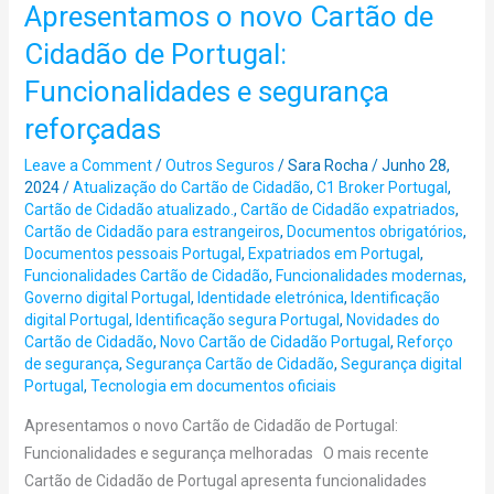
Apresentamos o novo Cartão de
Apresentamos
o
Cidadão de Portugal:
novo
Funcionalidades e segurança
Cartão
de
reforçadas
Cidadão
Leave a Comment
/
Outros Seguros
/
Sara Rocha
/
Junho 28,
de
2024
/
Atualização do Cartão de Cidadão
,
C1 Broker Portugal
,
Portugal:
Cartão de Cidadão atualizado.
,
Cartão de Cidadão expatriados
,
Funcionalidades
Cartão de Cidadão para estrangeiros
,
Documentos obrigatórios
,
Documentos pessoais Portugal
,
Expatriados em Portugal
,
e
Funcionalidades Cartão de Cidadão
,
Funcionalidades modernas
,
segurança
Governo digital Portugal
,
Identidade eletrónica
,
Identificação
reforçadas
digital Portugal
,
Identificação segura Portugal
,
Novidades do
Cartão de Cidadão
,
Novo Cartão de Cidadão Portugal
,
Reforço
de segurança
,
Segurança Cartão de Cidadão
,
Segurança digital
Portugal
,
Tecnologia em documentos oficiais
Apresentamos o novo Cartão de Cidadão de Portugal:
Funcionalidades e segurança melhoradas O mais recente
Cartão de Cidadão de Portugal apresenta funcionalidades