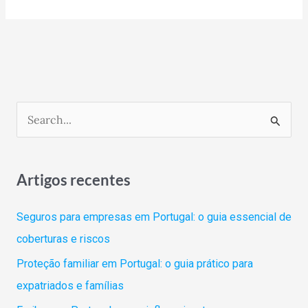
S
e
a
Artigos recentes
r
c
Seguros para empresas em Portugal: o guia essencial de
h
coberturas e riscos
f
Proteção familiar em Portugal: o guia prático para
o
expatriados e famílias
r