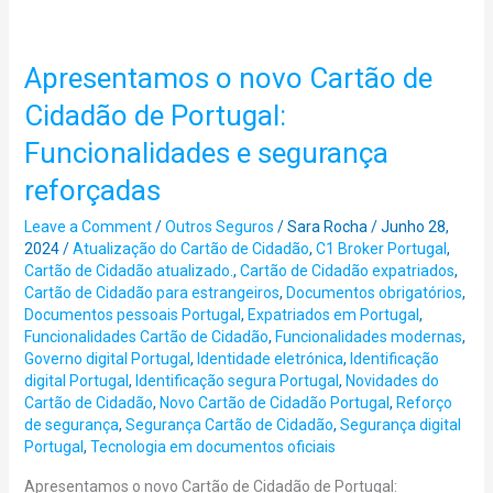
Apresentamos o novo Cartão de
Apresentamos
o
Cidadão de Portugal:
novo
Funcionalidades e segurança
Cartão
de
reforçadas
Cidadão
Leave a Comment
/
Outros Seguros
/
Sara Rocha
/
Junho 28,
de
2024
/
Atualização do Cartão de Cidadão
,
C1 Broker Portugal
,
Portugal:
Cartão de Cidadão atualizado.
,
Cartão de Cidadão expatriados
,
Funcionalidades
Cartão de Cidadão para estrangeiros
,
Documentos obrigatórios
,
Documentos pessoais Portugal
,
Expatriados em Portugal
,
e
Funcionalidades Cartão de Cidadão
,
Funcionalidades modernas
,
segurança
Governo digital Portugal
,
Identidade eletrónica
,
Identificação
reforçadas
digital Portugal
,
Identificação segura Portugal
,
Novidades do
Cartão de Cidadão
,
Novo Cartão de Cidadão Portugal
,
Reforço
de segurança
,
Segurança Cartão de Cidadão
,
Segurança digital
Portugal
,
Tecnologia em documentos oficiais
Apresentamos o novo Cartão de Cidadão de Portugal: