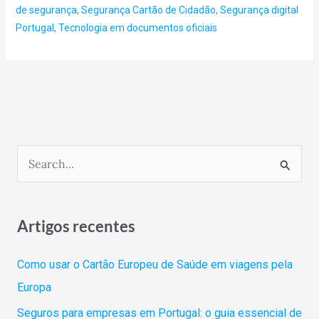
de segurança
,
Segurança Cartão de Cidadão
,
Segurança digital
Portugal
,
Tecnologia em documentos oficiais
S
e
a
Artigos recentes
r
c
Como usar o Cartão Europeu de Saúde em viagens pela
h
Europa
f
Seguros para empresas em Portugal: o guia essencial de