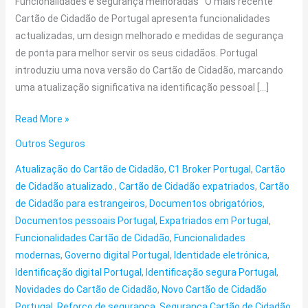
Funcionalidades e segurança melhoradas O mais recente
Cartão de Cidadão de Portugal apresenta funcionalidades
actualizadas, um design melhorado e medidas de segurança
de ponta para melhor servir os seus cidadãos. Portugal
introduziu uma nova versão do Cartão de Cidadão, marcando
uma atualização significativa na identificação pessoal […]
Read More »
Outros Seguros
Atualização do Cartão de Cidadão
,
C1 Broker Portugal
,
Cartão
de Cidadão atualizado.
,
Cartão de Cidadão expatriados
,
Cartão
de Cidadão para estrangeiros
,
Documentos obrigatórios
,
Documentos pessoais Portugal
,
Expatriados em Portugal
,
Funcionalidades Cartão de Cidadão
,
Funcionalidades
modernas
,
Governo digital Portugal
,
Identidade eletrónica
,
Identificação digital Portugal
,
Identificação segura Portugal
,
Novidades do Cartão de Cidadão
,
Novo Cartão de Cidadão
Portugal
,
Reforço de segurança
,
Segurança Cartão de Cidadão
,