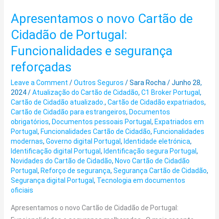
Apresentamos o novo Cartão de
Apresentamos
o
Cidadão de Portugal:
novo
Funcionalidades e segurança
Cartão
reforçadas
de
Cidadão
Leave a Comment
/
Outros Seguros
/
Sara Rocha
/
Junho 28,
de
2024
/
Atualização do Cartão de Cidadão
,
C1 Broker Portugal
,
Portugal:
Cartão de Cidadão atualizado.
,
Cartão de Cidadão expatriados
,
Cartão de Cidadão para estrangeiros
,
Documentos
Funcionalidades
obrigatórios
,
Documentos pessoais Portugal
,
Expatriados em
e
Portugal
,
Funcionalidades Cartão de Cidadão
,
Funcionalidades
segurança
modernas
,
Governo digital Portugal
,
Identidade eletrónica
,
reforçadas
Identificação digital Portugal
,
Identificação segura Portugal
,
Novidades do Cartão de Cidadão
,
Novo Cartão de Cidadão
Portugal
,
Reforço de segurança
,
Segurança Cartão de Cidadão
,
Segurança digital Portugal
,
Tecnologia em documentos
oficiais
Apresentamos o novo Cartão de Cidadão de Portugal: