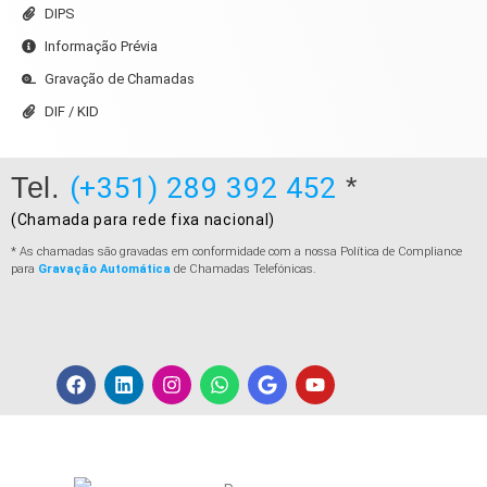
DIPS
Informação Prévia
Gravação de Chamadas
DIF / KID
(+351) 289 392 452
Tel.
*
(Chamada para rede fixa nacional)
* As chamadas são gravadas em conformidade com a nossa Política de Compliance
para
Gravação Automática
de Chamadas Telefónicas.
F
L
I
W
G
Y
a
i
n
h
o
o
c
n
s
a
o
u
e
k
t
t
g
t
b
e
a
s
l
u
o
d
g
a
e
b