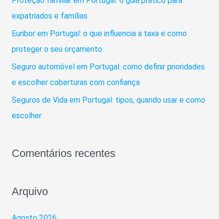
Proteção familiar em Portugal: o guia prático para
o
expatriados e famílias
r
Euribor em Portugal: o que influencia a taxa e como
:
proteger o seu orçamento
Seguro automóvel em Portugal: como definir prioridades
e escolher coberturas com confiança
Seguros de Vida em Portugal: tipos, quando usar e como
escolher
Comentários recentes
Arquivo
Agosto 2026