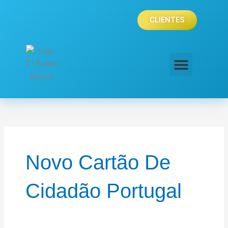
Skip
to
CLIENTES
content
ÁREA DE CLIENTE
SIMULAR SEGUROS
Novo Cartão De
Cidadão Portugal