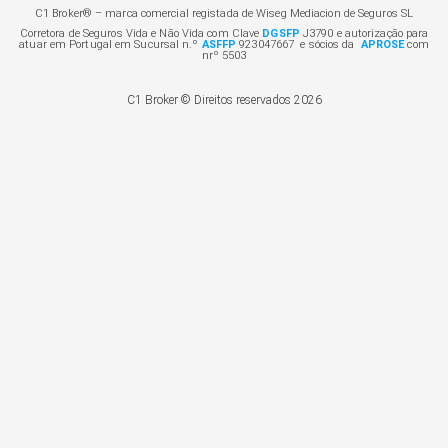
C1 Broker® – marca comercial registada de Wiseg Mediacion de Seguros SL
Corretora de Seguros Vida e Não Vida com Clave
DGSFP
J3790 e autorização para
atuar em Portugal em Sucursal n.º
ASFFP
923047667 e sócios da
APROSE
com
nrº 5503
C1 Broker © Direitos reservados 2026