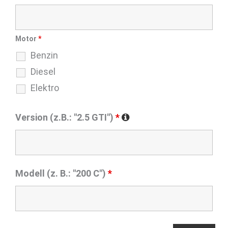
Motor
*
Benzin
Diesel
Elektro
Version (z.B.: "2.5 GTI")
*
Modell (z. B.: "200 C")
*