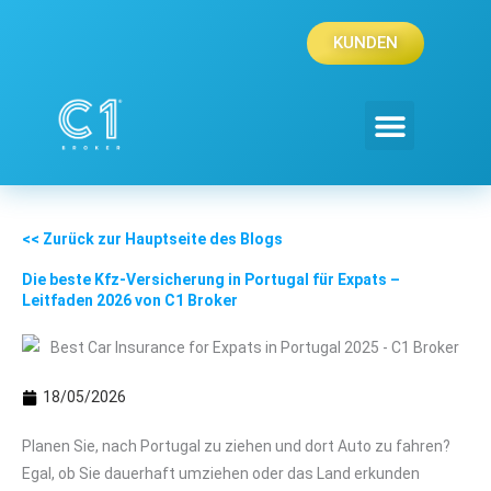
Zum
Inhalt
KUNDEN
springen
<< Zurück zur Hauptseite des Blogs
Die beste Kfz-Versicherung in Portugal für Expats –
Leitfaden 2026 von C1 Broker
18/05/2026
Planen Sie, nach Portugal zu ziehen und dort Auto zu fahren?
Egal, ob Sie dauerhaft umziehen oder das Land erkunden