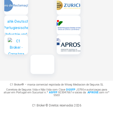
C1 Broker® – marca comercial registada de Wiseg Mediacion de Seguros SL
Corretora de Seguros Vida e Não Vida com Clave
DGSFP
J3790 e autorizaçao para
atuar em Portugal em Sucursal n.º
ASFFP
923047667 e sócios da
APROSE
com nrº
5503
C1 Broker © Direitos reservados 2026