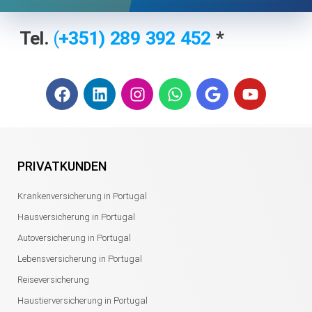
Tel.
(
+351) 2
89 392 452
*
F
L
I
W
G
Y
a
i
n
h
o
o
c
n
s
a
o
u
e
k
t
t
g
t
b
e
a
s
l
u
o
d
g
a
e
b
PRIVATKUNDEN
o
i
r
p
e
k
n
a
p
Krankenversicherung in Portugal
m
Hausversicherung in Portugal
Autoversicherung in Portugal
Lebensversicherung in Portugal
Reiseversicherung
Haustierversicherung in Portugal